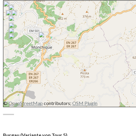
©
OpenStreetMap
contributors;
OSM Plugin
Burgau (Variante von Tour 5)