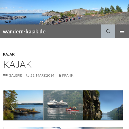
Suchen
wandern-kajak.de
SPRINGE
PRIMÄR
ZUM
MENÜ
INHALT
KAJAK
KAJAK
GALERIE
23. MÄRZ 2014
FRANK