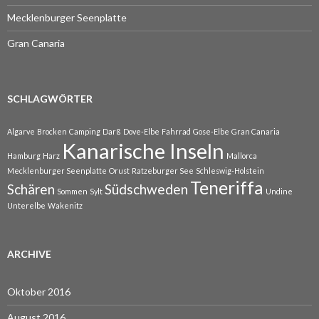
Mecklenburger Seenplatte
Gran Canaria
SCHLAGWÖRTER
Algarve
Brocken
Camping
Darß
Dove-Elbe
Fahrrad
Gose-Elbe
Gran Canaria
Kanarische Inseln
Hamburg
Harz
Mallorca
Mecklenburger Seenplatte
Orust
Ratzeburger See
Schleswig-Holstein
Teneriffa
Schären
Südschweden
Sommen
Sylt
Undine
Unterelbe
Wakenitz
ARCHIVE
Oktober 2016
August 2016