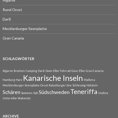
Algarve
Rund Orust
Darß
Mecklenburger Seenplatte
Gran Canaria
SCHLAGWÖRTER
Algarve
Brocken
Camping
Darß
Dove-Elbe
Fahrrad
Gose-Elbe
Gran Canaria
Kanarische Inseln
Hamburg
Harz
Mallorca
Mecklenburger Seenplatte
Orust
Ratzeburger See
Schleswig-Holstein
Teneriffa
Schären
Südschweden
Sommen
Sylt
Undine
Unterelbe
Wakenitz
ARCHIVE