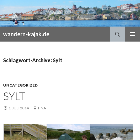
Suchen
wandern-kajak.de
SPRINGE
PRIMÄR
ZUM
MENÜ
INHALT
Schlagwort-Archive: Sylt
UNCATEGORIZED
SYLT
1. JULI 2014
TINA